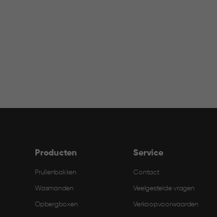
Producten
Service
Prullenbakken
Contact
Wasmanden
Veelgestelde vragen
Opbergboxen
Verkoopvoorwaarden