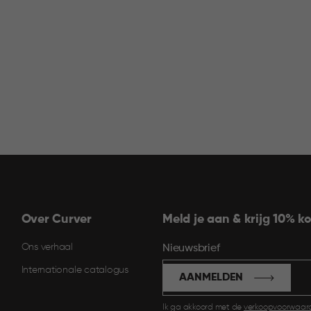
Over Curver
Meld je aan & krijg 10% ko
Ons verhaal
Nieuwsbrief
Internationale catalogus
AANMELDEN
Ik ga akkoord met de
verkoopvoorwaar