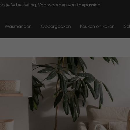
op je 1e bestelling.
Voorwaarden van toepassing
Wasmanden
Opbergboxen
Keuken en koken
Sc