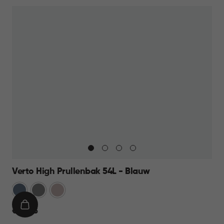
Verto High Prullenbak 54L - Blauw
Blauw
Grijs
Rose
IN
€
€ 44,95
WINKELMAND
44,95