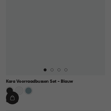
Kara Voorraadbussen Set - Blauw
Antraciet
Wit
Blauw
IN
€
€ 39,95
WINKELMAND
39,95