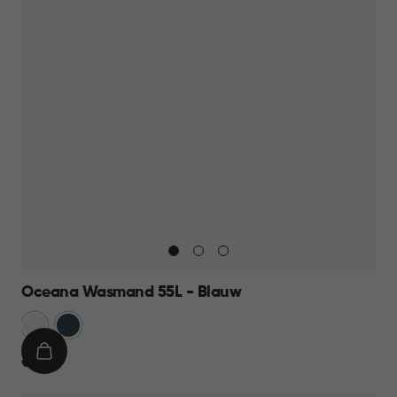
Oceana Wasmand 55L - Blauw
Wit
Blauw
IN
€
€ 17,95
WINKELMAND
17,95