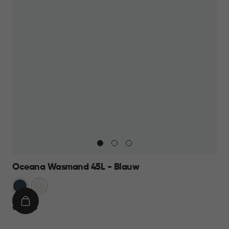
Oceana Wasmand 45L - Blauw
Blauw
Wit
IN
€
€ 12,95
WINKELMAND
12,95