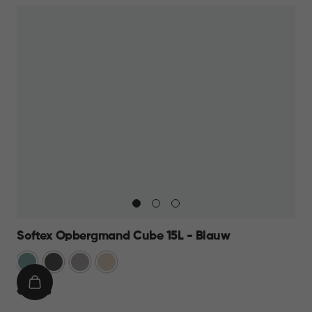
Softex Opbergmand Cube 15L - Blauw
Blauw
Antraciet
Taupe
Beige
IN
€
€ 10,95
WINKELMAND
10,95