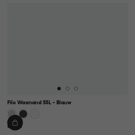
Filo Wasmand 55L - Blauw
Blauw
Antraciet
Wit
IN
€
€ 21,95
WINKELMAND
21,95