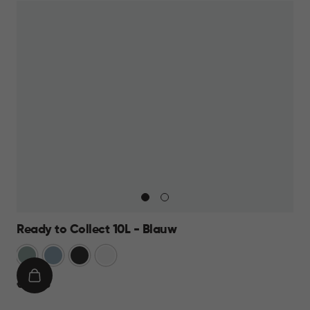
Ready to Collect 10L - Blauw
Groen
Blauw
Donkergrijs
Wit
IN
€
€ 14,95
WINKELMAND
14,95