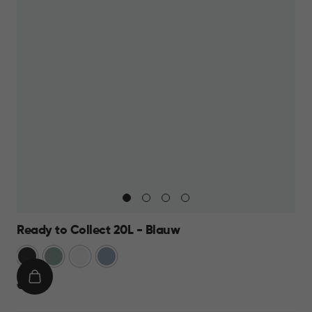
Ready to Collect 20L - Blauw
Donkergrijs
Groen
Wit
Blauw
IN
€
€ 19,95
WINKELMAND
19,95