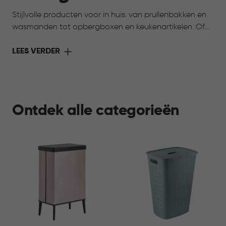
Stijlvolle producten voor in huis: van prullenbakken en
wasmanden tot opbergboxen en keukenartikelen. Of
toch op zoek naar iets voor je huisdier? Ook daarvoor
vind je praktische oplossingen. Alles voor meer gemak,
LEES VERDER
overzicht en comfort in elke ruimte.
Ontdek alle categorieën