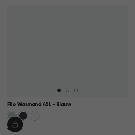
Filo Wasmand 45L - Blauw
Blauw
Antraciet
Wit
IN
€
€ 13,95
WINKELMAND