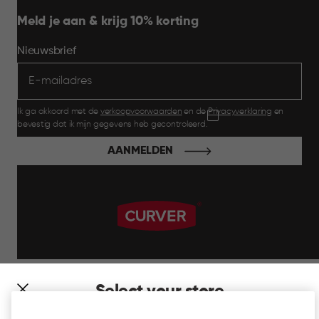
Meld je aan & krijg 10% korting
Nieuwsbrief
Ik ga akkoord met de
verkoopvoorwaarden
en de
Privacyverklaring
en
bevestig dat ik mijn gegevens heb gecontroleerd.
AANMELDEN
label.payment
Select your store
It looks like you’re joining us from a different country. At