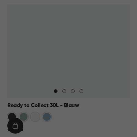
9,95
Ready to Collect 30L - Blauw
Donkergrijs
Groen
Wit
Blauw
IN
€
€ 24,95
WINKELMAND