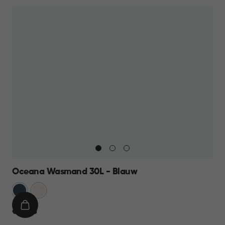
Oceana Wasmand 30L - Blauw
Blauw
Wit
IN
€
€ 10,95
WINKELMAND
10,95