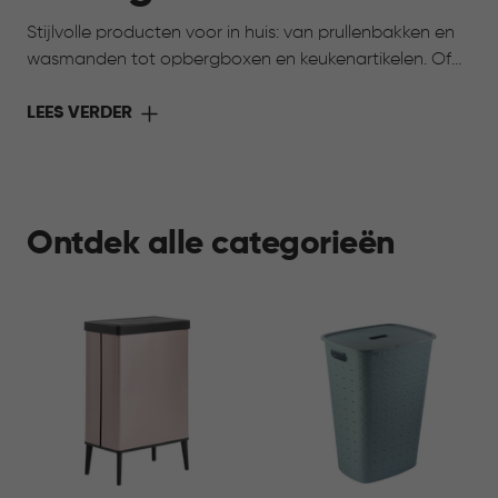
Stijlvolle producten voor in huis: van prullenbakken en
wasmanden tot opbergboxen en keukenartikelen. Of
toch op zoek naar iets voor je huisdier? Ook daarvoor
vind je praktische oplossingen. Alles voor meer gemak,
LEES VERDER
overzicht en comfort in elke ruimte.
Ontdek alle categorieën