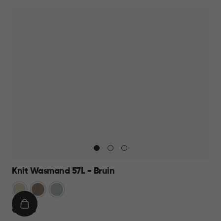
Knit Wasmand 57L - Bruin
Oase
Bruin
Mistig
wit
Blauw
IN
€
€ 27,95
WINKELMAND