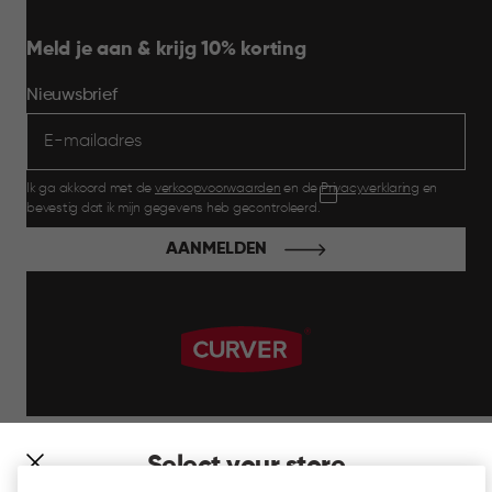
Meld je aan & krijg 10% korting
Nieuwsbrief
Ik ga akkoord met de
verkoopvoorwaarden
en de
Privacyverklaring
en
bevestig dat ik mijn gegevens heb gecontroleerd.
AANMELDEN
label.payment
Select your store