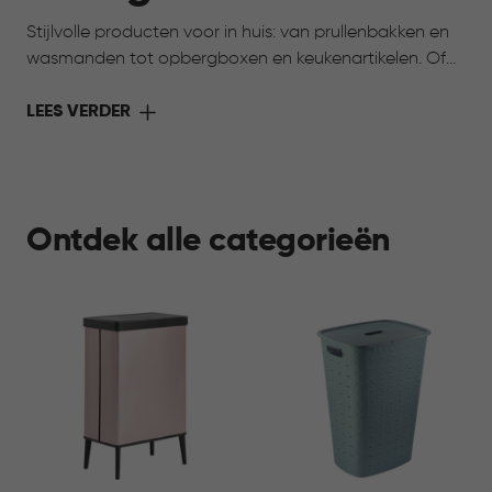
Stijlvolle producten voor in huis: van prullenbakken en
wasmanden tot opbergboxen en keukenartikelen. Of
toch op zoek naar iets voor je huisdier? Ook daarvoor
vind je praktische oplossingen. Alles voor meer gemak,
LEES VERDER
overzicht en comfort in elke ruimte.
Ontdek alle categorieën