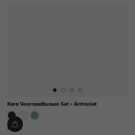
39,95
Kara Voorraadbussen Set - Antraciet
Antraciet
Wit
Blauw
IN
€
€ 39,95
WINKELMAND