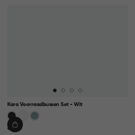
Kara Voorraadbussen Set - Wit
Antraciet
Wit
Blauw
IN
€
€ 39,95
WINKELMAND