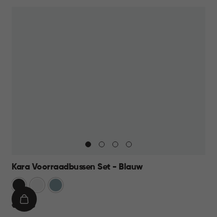
39,95
Kara Voorraadbussen Set - Blauw
Antraciet
Wit
Blauw
IN
€
€ 39,95
WINKELMAND