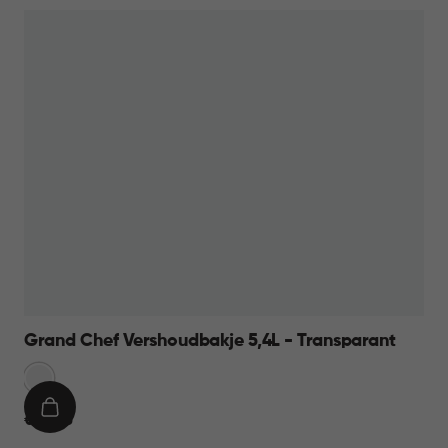
Grand Chef Vershoudbakje 5,4L - Transparant
Transparant
IN
€
€ 14,95
WINKELMAND
14,95