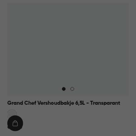
Grand Chef Vershoudbakje 6,5L - Transparant
Transparant
IN
€
€ 16,95
WINKELMAND
16,95