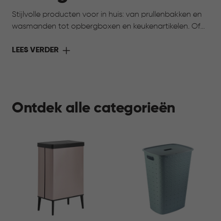
Stijlvolle producten voor in huis: van prullenbakken en
wasmanden tot opbergboxen en keukenartikelen. Of
toch op zoek naar iets voor je huisdier? Ook daarvoor
vind je praktische oplossingen. Alles voor meer gemak,
LEES VERDER
overzicht en comfort in elke ruimte.
Ontdek alle categorieën