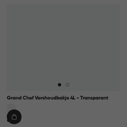
9,95
Grand Chef Vershoudbakje 4L - Transparant
Transparant
IN
€
€ 12,95
WINKELMAND