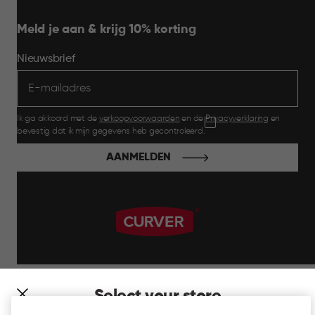
Meld je aan & krijg 10% korting
Nieuwsbrief
Ik ga akkoord met de
verkoopvoorwaarden
en de
Privacyverklaring
en
bevestig dat ik mijn gegevens heb gecontroleerd.
AANMELDEN
label.payment
Select your store