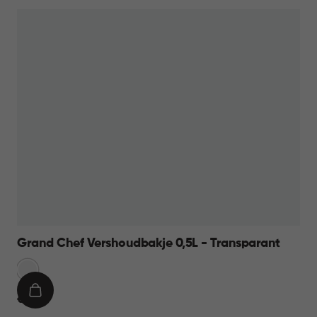
11,95
Grand Chef Vershoudbakje 0,5L - Transparant
Transparant
IN
€
€ 6,95
WINKELMAND
6,95