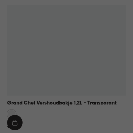
Grand Chef Vershoudbakje 1,2L - Transparant
Transparant
IN
€
€ 9,95
WINKELMAND