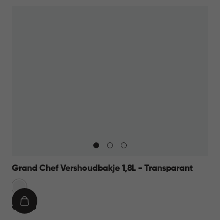
Grand Chef Vershoudbakje 1,8L - Transparant
Transparant
IN
€
€ 10,95
WINKELMAND
10,95