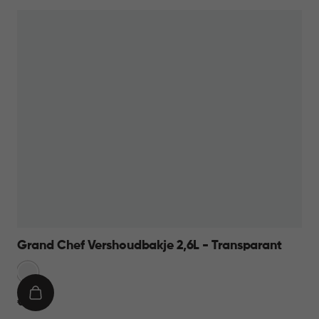
12,95
Grand Chef Vershoudbakje 2,6L - Transparant
Transparant
IN
€
€ 11,95
WINKELMAND