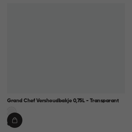
Grand Chef Vershoudbakje 0,75L - Transparant
Transparant
IN
€
€ 7,95
WINKELMAND
7,95