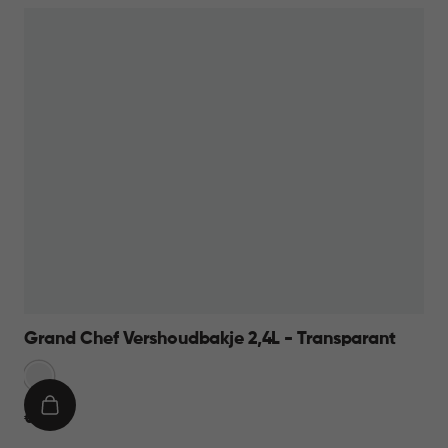
Grand Chef Vershoudbakje 2,4L - Transparant
Transparant
IN
€
€ 11,95
WINKELMAND
11,95