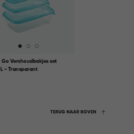
& Go Vershoudbakjes set
2L - Transparant
rant
KELMAND
TERUG NAAR BOVEN