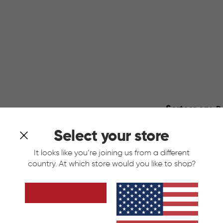
Sorteer op:
B
kresultaten
Select your store
It looks like you’re joining us from a different
country. At which store would you like to shop?