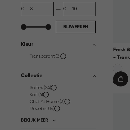
Prijs
Minimum
Maximum
filter
bedrag
bedrag
BIJWERKEN
Kleur
Fresh 
Kleur
Transparant (3)
- Tran
Transpa
filter
Blauw
Collectie
€
IN
€ 9,95
Collectie
Softex (24)
9,95
WIN
Knit (6)
filter
Chef At Home (3)
Decobin (14)
BEKIJK MEER