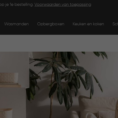
op je 1e bestelling.
Voorwaarden van toepassing
Wasmanden
Opbergboxen
Keuken en koken
Sc