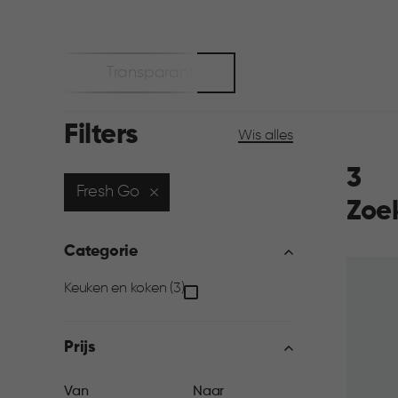
Transparant
Filters
Wis alles
3
Fresh Go
Zoe
Categorie
Categorie
Keuken en koken (3)
filter
Prijs
Van
Naar