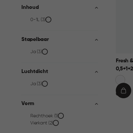
Inhoud
Inhoud
0-1L (3)
filter
Stapelbaar
Stapelbaar
Ja (3)
Fresh 
filter
0,5+1+
Luchtdicht
Transpa
Luchtdicht
Ja (3)
Blauw
€
IN
€ 8,95
filter
8,95
WIN
Vorm
Vorm
Rechthoek (1)
Vierkant (2)