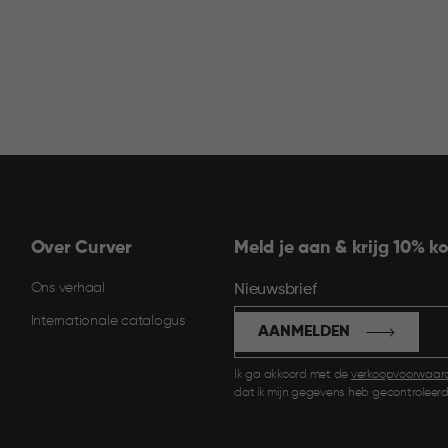
Over Curver
Meld je aan & krijg 10% ko
Ons verhaal
Nieuwsbrief
Internationale catalogus
AANMELDEN
Ik ga akkoord met de
verkoopvoorwaar
dat ik mijn gegevens heb gecontroleerd