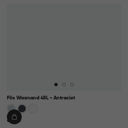
Filo Wasmand 45L - Antraciet
Blauw
Antraciet
Wit
IN
€
€ 13,95
WINKELMAND
13,95