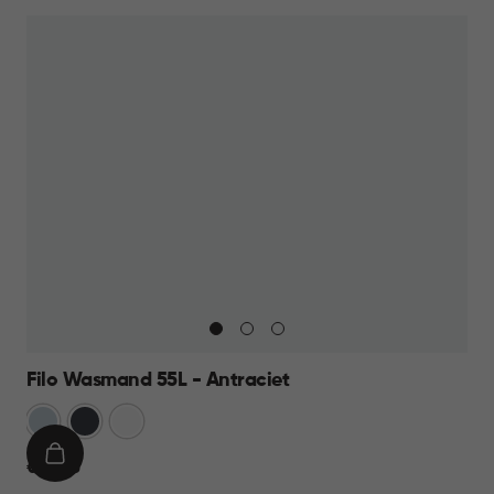
21,95
Filo Wasmand 55L - Antraciet
Blauw
Antraciet
Wit
IN
€
€ 21,95
WINKELMAND