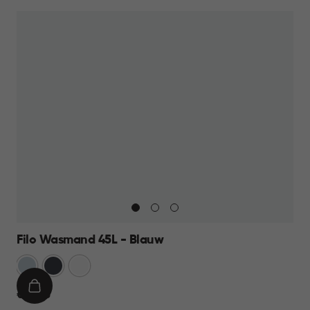
Filo Wasmand 45L - Blauw
Blauw
Antraciet
Wit
IN
€
€ 13,95
WINKELMAND