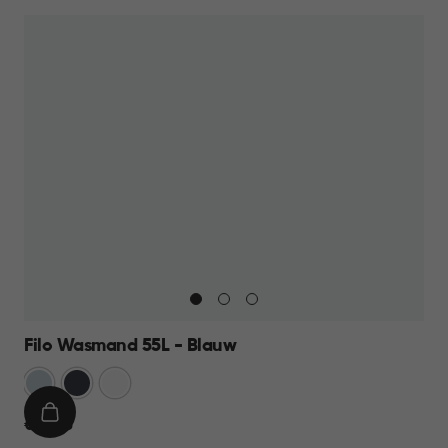
13,95
Filo Wasmand 55L - Blauw
Blauw
Antraciet
Wit
IN
€
€ 21,95
WINKELMAND