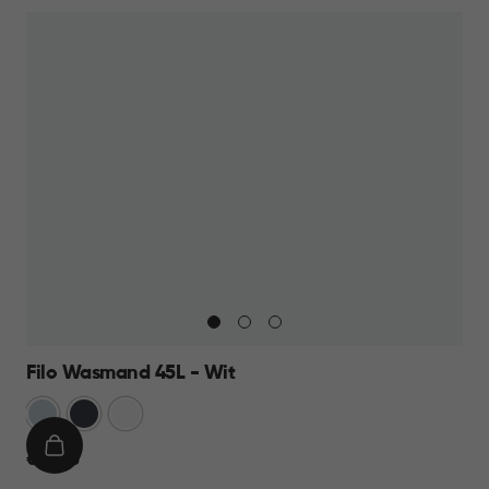
Filo Wasmand 45L - Wit
Blauw
Antraciet
Wit
IN
€
€ 13,95
WINKELMAND
13,95