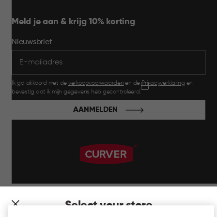
Meld je aan & krijg 10% korting
Nieuwsbrief
Ik ga akkoord met de
verkoopvoorwaarden
en de
Privacyverklaring
en
bevestig dat ik mijn gegevens heb gecontroleerd.
AANMELDEN
label.payment
Select your store