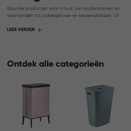
Stijlvolle producten voor in huis: van prullenbakken en
wasmanden tot opbergboxen en keukenartikelen. Of
toch op zoek naar iets voor je huisdier? Ook daarvoor
vind je praktische oplossingen. Alles voor meer gemak,
LEES VERDER
overzicht en comfort in elke ruimte.
Ontdek alle categorieën