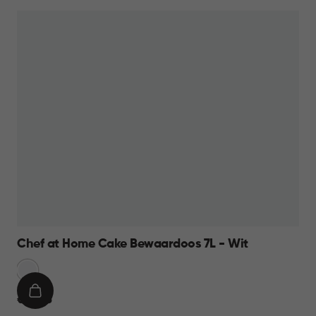
9,95
Chef at Home Cake Bewaardoos 7L - Wit
Sneeuw
Wit
IN
€
€ 10,95
WINKELMAND