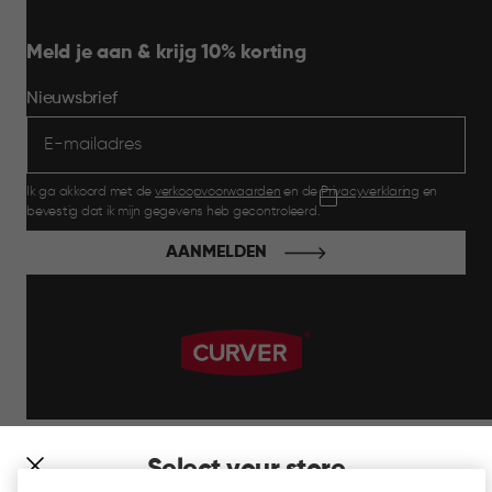
Meld je aan & krijg 10% korting
Nieuwsbrief
Ik ga akkoord met de
verkoopvoorwaarden
en de
Privacyverklaring
en
bevestig dat ik mijn gegevens heb gecontroleerd.
AANMELDEN
label.payment
Select your store