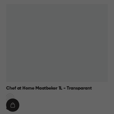
Chef at Home Maatbeker 1L - Transparant
Transparant
IN
€
€ 9,95
WINKELMAND