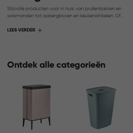
Stijlvolle producten voor in huis: van prullenbakken en
wasmanden tot opbergboxen en keukenartikelen. Of
toch op zoek naar iets voor je huisdier? Ook daarvoor
vind je praktische oplossingen. Alles voor meer gemak,
LEES VERDER
overzicht en comfort in elke ruimte.
Ontdek alle categorieën