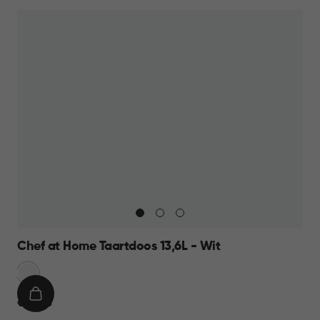
10,95
Chef at Home Taartdoos 13,6L - Wit
Sneeuw
Wit
IN
€
€ 12,95
WINKELMAND